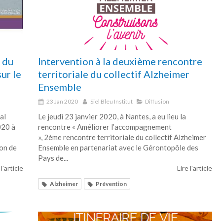
 du
Intervention à la deuxième rencontre
ur le
territoriale du collectif Alzheimer
Ensemble
23 Jan 2020
Siel Bleu Institut
Diffusion
al
Le jeudi 23 janvier 2020, à Nantes, a eu lieu la
020 à
rencontre « Améliorer l’accompagnement
», 2ème rencontre territoriale du collectif Alzheimer
on de
Ensemble en partenariat avec le Gérontopôle des
Pays de...
 l'article
Lire l'article
Alzheimer
Prévention