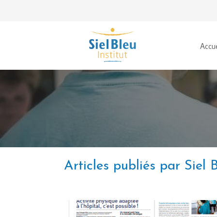
Accue
Articles publiés par Siel B