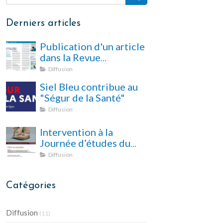
Derniers articles
Publication d'un article
dans la Revue
Hospitalière de France
Diffusion
Siel Bleu contribue au
"Ségur de la Santé"
Diffusion
Intervention à la
Journée d’études du
Séminaire International
Diffusion
d’Etudes sur le Soin
Catégories
Diffusion
(11)